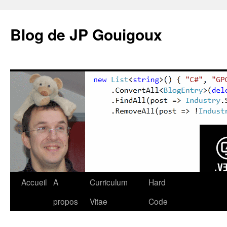
Blog de JP Gouigoux
Accueil
A
Curriculum
Hard
propos
Vitae
Code