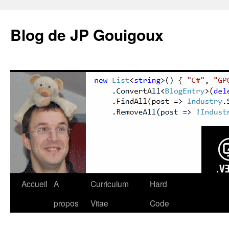
Blog de JP Gouigoux
Accueil
A
Curriculum
Hard
propos
Vitae
Code