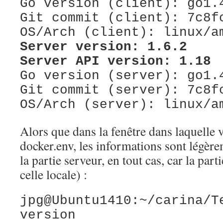
Go version (client): go1.
Git commit (client): 7c8f
OS/Arch (client): linux/a
Server version: 1.6.2
Server API version: 1.18
Go version (server): go1.
Git commit (server): 7c8f
OS/Arch (server): linux/a
Alors que dans la fenêtre dans laquelle 
docker.env, les informations sont légère
la partie serveur, en tout cas, car la parti
celle locale) :
jpg@Ubuntu1410:~/carina/T
version