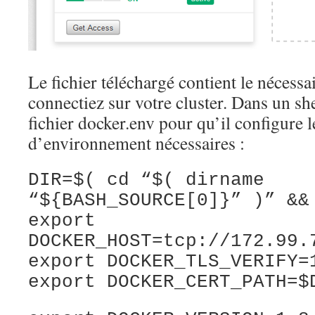
Le fichier téléchargé contient le nécess
connectiez sur votre cluster. Dans un she
fichier docker.env pour qu’il configure l
d’environnement nécessaires :
DIR=$( cd “$( dirname
“${BASH_SOURCE[0]}” )” &&
export
DOCKER_HOST=tcp://172.99.
export DOCKER_TLS_VERIFY=
export DOCKER_CERT_PATH=$